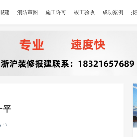
报建
消防审图
施工许可
竣工验收
成功案例
报
一平
13