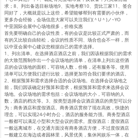
求；8、列出备选目标场地9、实地考察10、货比三家11、签合
同好了，大概就是以上这些，希望能够帮到有需要的小伙伴，
更多办会经验，会场信息大家可以关注我们(＾U＾)ノ~YO
中亚国际会展中心场地很多，价格实惠
首先要明确自己的会议性质，有的会议是比较正式严肃的，而
有的又比较自由轻松，会议的性质不同、场合也会不一样，所
以中亚会展中心建议您根据自己的需求选择。
1、列出清单。在选择酒店酒店之前，我们因该根据我们的需求
的大致范围制作出一个会议场地的清单，在清单上列出这些酒
店的会议场地的面积，可容纳人数，价格，还有服务等。使用
清单可以方便我们进行比较，选择更加符合我们要求的酒店。
2、根据预算和需求选择合适的会议场地。在选择会议场地之
前，我们因该确定好预算和需求，根据预算和需求来选择会议
场地。会议场地的需求包括：会议场地的大小，可容纳的人
数，酒店的档次等。3、按类型选择会议酒店酒店的类型可以分
为：商务酒店和度假酒店。商务酒店贯彻了现在高效，快捷的
理念，可以实现24小时办公，酒店的服务能力强。商务型酒店
一般都可以满足小型和大型会议的需求。度假酒店：度假酒店
一般远离城市，在交通方面没有商务酒店方便，不过度假酒店
一般建立在海边或者园林里，风景优美，集休闲娱乐一体，在