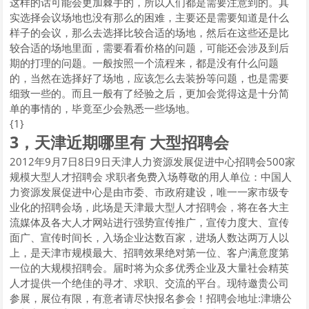
这样的话可能会更加棘手的，所以人们都是需要注意到的。其
实选择会议场地也没有那么的困难，主要还是需要知道是什么
样子的会议，那么去选择比较合适的场地，然后在这些还是比
较合适的场地里面，需要看看价格的问题，可能还会涉及到后
期的打理的问题。一般按照一个流程来，都是没有什么问题
的，当然在选择好了场地，应该怎么去装扮等问题，也是需要
细致一些的。而且一般有了经验之后，更加会觉得这是十分简
单的事情的，毕竟至少会熟悉一些场地。
{1}
3，天津近期哪里有 大型招聘会
2012年9月7日8日9日天津人力资源发展促进中心招聘会500家
规模大型人才招聘会 求职者免费入场尊敬的用人单位：中国人
力资源发展促进中心是由市委、市政府建设，唯一一家市级专
业化的招聘会场，此场是天津最大型人才招聘会，将在各大主
流媒体及各大人才网站进行强势宣传推广，宣传力度大、宣传
面广、宣传时间长，入场企业达数百家，进场人数达两万人以
上，是天津市规模最大、招聘效果绝对第一位、客户满意度第
一位的大规模招聘会。届时将为众多优秀企业及大量社会精英
人才提供一个绝佳的寻才、求职、交流的平台。现特邀贵公司
参展，展位有限，有意者请尽快报名参会！招聘会地址:津塘公