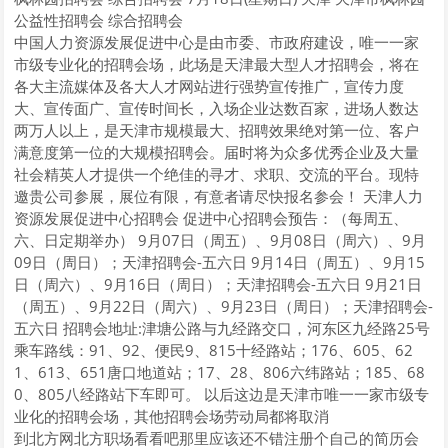
公益性招聘会 综合招聘会
中国人力资源发展促进中心是由市委、市政府建设，唯一一家
市级专业化的招聘会场，此场是天津最大型人才招聘会，将在
各大主流媒体及各大人才网站进行强势宣传推广，宣传力度
大、宣传面广、宣传时间长，入场企业达数百家，进场人数达
两万人以上，是天津市规模最大、招聘效果绝对第一位、客户
满意度第一位的大规模招聘会。届时将为众多优秀企业及大量
社会精英人才提供一个绝佳的寻才、求职、交流的平台。现特
邀贵公司参展，展位有限，有意者请尽快报名参会！ 天津人力
资源发展促进中心招聘会 促进中心招聘会预告：（每周五、
六、日定期举办） 9月07日（周五）、9月08日（周六）、9月
09日（周日）；天津招聘会-五六日 9月14日（周五）、9月15
日（周六）、9月16日（周日）；天津招聘会-五六日 9月21日
（周五）、9月22日（周六）、9月23日（周日）；天津招聘会-
五六日 招聘会地址:津塘公路与九经路交口，河东区九经路25号
乘车路线：91、92、便民9、815十经路站；176、605、62
1、613、651唐口地道站；17、28、806六纬路站；185、68
0、805八经路站下车即可。 以后这边是天津市唯一一家市级专
业化的招聘会场，其他招聘会场劳动局都将取消
到北方网北方职场看看吧那里应该还不错注册个自己的简历会