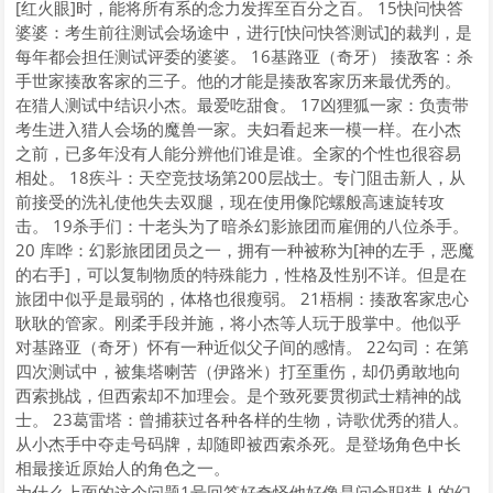
[红火眼]时，能将所有系的念力发挥至百分之百。 15快问快答
婆婆：考生前往测试会场途中，进行[快问快答测试]的裁判，是
每年都会担任测试评委的婆婆。 16基路亚（奇牙） 揍敌客：杀
手世家揍敌客家的三子。他的才能是揍敌客家历来最优秀的。
在猎人测试中结识小杰。最爱吃甜食。 17凶狸狐一家：负责带
考生进入猎人会场的魔兽一家。夫妇看起来一模一样。在小杰
之前，已多年没有人能分辨他们谁是谁。全家的个性也很容易
相处。 18疾斗：天空竞技场第200层战士。专门阻击新人，从
前接受的洗礼使他失去双腿，现在使用像陀螺般高速旋转攻
击。 19杀手们：十老头为了暗杀幻影旅团而雇佣的八位杀手。
20 库哗：幻影旅团团员之一，拥有一种被称为[神的左手，恶魔
的右手]，可以复制物质的特殊能力，性格及性别不详。但是在
旅团中似乎是最弱的，体格也很瘦弱。 21梧桐：揍敌客家忠心
耿耿的管家。刚柔手段并施，将小杰等人玩于股掌中。他似乎
对基路亚（奇牙）怀有一种近似父子间的感情。 22勾司：在第
四次测试中，被集塔喇苦（伊路米）打至重伤，却仍勇敢地向
西索挑战，但西索却不加理会。是个致死要贯彻武士精神的战
士。 23葛雷塔：曾捕获过各种各样的生物，诗歌优秀的猎人。
从小杰手中夺走号码牌，却随即被西索杀死。是登场角色中长
相最接近原始人的角色之一。
为什么上面的这个问题1号回答好奇怪他好像是问全职猎人的幻