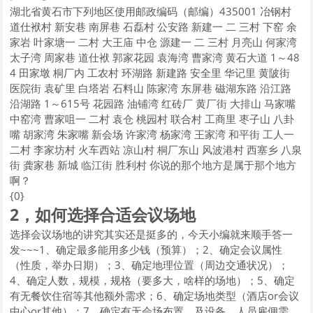
湖北省黄石市下列地区使用邮政编码（邮编）435001 冶钢村
道仕袱村 新安巷 南屏巷 石磊村 公安路 新建一 二 三村 下窑 余
家岩 叶家塘一 二村 大王庙 中仓 源建一 二 三村 月亮山 何家湾
太子湾 周家巷 道仕袱 郭家花园 袁海湾 曹家湾 黄石大道 1～48
4 田家墩 桐厂内 工农村 环湖路 新建路 安全里 华记里 黄陂街
医院街 袁矿里 白塔岩 石料山 陈家湾 东屏巷 磁湖东路 沿江路
沿湖路 1～615号 花园路 油铺湾 红砖厂 黄厂街 大排山 马家嘴
中窑湾 曹家咀一 二村 袁仓 桃园村 联合村 工商里 枣子山 八卦
嘴 胡家湾 朱家嘴 新会场 许家湾 杨家湾 王家湾 和平街 工人一
二村 李家坊村 火车西站 凉山村 桐厂东山 风波港村 西塞乡 八泉
街 龚家巷 新城 临江街 胜利村 你说的那个地方是属于那个地方
啊？
{0}
2，如何选择合适会议场地
选择会议场地的讲究其实还是挺多的，今天小编就来顺手答一
发~~~1、确定最多能用多少钱（预算）；2、确定会议属性
（性质，举办日期）；3、确定地理位置（周边交通状况）；
4、确定人数，规模，规格（要多大，啥样的场地）；5、确定
有无餐饮住宿等其他额外需求；6、确定场地类型（酒店or会议
中心or其他）；7、确定有无会场布置，及设备，人员雇佣需