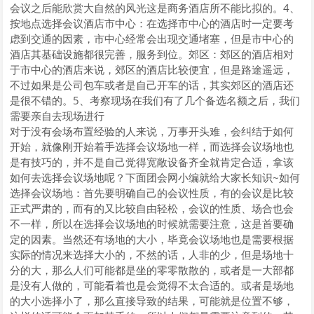
会议之后能欣赏大自然的风光这是商务酒店所不能比拟的。4、
按地点选择会议酒店市中心：在选择市中心的酒店时一定要考
虑到交通的因素，市中心经常会出现交通堵塞，但是市中心的
酒店其基础设施都很完善，服务到位。郊区：郊区的酒店相对
于市中心的酒店来说，郊区的酒店比较便宜，但是路途遥远，
不过如果是公司包车或者是自己开车的话，其实郊区的酒店还
是很不错的。5、考察现场在我们有了几个备选名额之后，我们
需要亲自去现场进行
对于没有会场布置经验的人来说，万事开头难，会纠结于如何
开始，就像刚开始着手选择会议场地一样，而选择会议场地也
是有技巧的，并不是自己觉得宽敞设备齐全就肯定合适，拿该
如何去选择会议场地呢？下面团会网小编就给大家长知识~如何
选择会议场地：首先要明确自己的会议性质，有的会议是比较
正式严肃的，而有的又比较自由轻松，会议的性质、场合也会
不一样，所以在选择会议场地的时候就需要注意，这是首要确
定的因素。当然还有场地的大小，毕竟会议场地也是需要根据
实际的情况来选择大小的，不然的话，人非的少，但是场地十
分的大，那么人们可能都是坐的零零散散的，或者是一大部都
是没有人做的，可能看着也是会觉得不太合适的。或者是场地
的大小选择小了，那么直接导致的结果，可能就是位置不够，