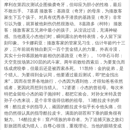
摩利在第四次测试企图偷袭奇牙，但却应为胆小的性格，最后
不敢出手。 7基裘 揍敌客：基路亚（奇牙）的母亲，为揍敌客
家生下五个孩子。对具有优秀杀手潜质的基路亚（奇牙）非常
引以为傲，就算被他刺伤仍然很激动。 8嘉路多（柯特） 揍敌
客：揍敌客家五兄弟中最小的孩子。从没说过话，充满神秘
感。当他遇见小杰他们时，瞬间露出的奇特表情，令人留下深
刻印象。 9卡娜莉亚：揍敌客家的管家见习生，估计年龄约十三
岁，三年前就有独自剿灭一百个赏金猎人的力量。外表冷漠，
其实十分仰慕跟她年龄相仿的基路亚（奇牙）。 10华石斗郎：
天空竞技场第200层的武斗家。两年前败给西索后，为要复仇而
练成虎咬拳，但最后还是被西索杀死。 11凯特：金的徒弟，是
个猎人。为要得到金认同，他要通过最后测试，即“把金找出
来”，因而在世界各地旅行，小杰因为遇到他，才得知爸爸依然
或者，更因此而想到当猎人。 12婆婆：小杰的曾祖母。每次米
特把金留给小杰的箱子抛掉时，都把它捡会。对孙女米特及曾
孙子小杰来说，是个非常值得信赖的祖母。 13酷拉皮卡的师
傅：酷拉皮卡的指导人，顽固的酷拉皮卡似乎长令他头痛，但
他仍然很认真的指导酷拉皮卡。满面的胡茬和下垂的眼角很有
魅力。 14酷拉皮卡：窟卢塔族的幸存者。为了追捕灭族之敌幻
影旅团而成为猎人，自尊心很强，重视理论。当他的眼睛变成