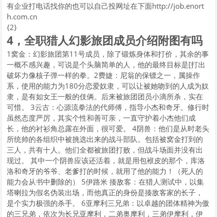
有企业打电话找你的也可以自己投网址在下面http://job.enort
h.com.cn
{2}
4，全职猎人幻影旅团成员介绍附图有吗
1窝金：幻影旅团第11号成员，除了锻炼身体和打价，其余的事
一概不感兴趣，可说是个头脑简单的人，他的最终目标是[打出
破坏力像核子弹一样的拳。2费婕：尼翁的保镖之一，属操作
系，使用的能力为180分恋爱奴隶，可以让被她吻到的人成为奴
隶，是有如女王一般的伎俩。后来被旅团团员小滴所杀，实在
可惜。 3云古：心源流拳法的代师傅，指导小杰和奇牙。修行时
虽然态度严厉，其实个性和善可亲，一直守护着小杰他们成
长，他的衬衫角总露在外面，很可爱。 4阴兽：他们是从时老头
所统帅的各组织中被挑选出来的战斗部队。包括被窝金打到的
三人，共有十人。他们全都被旅团打败，但战斗场面并没有出
现过。 其中一个阴兽应该还活着，就是用包袱皮的那个，库洛
洛和奇牙的爷爷、老爹打的时候，就用了他的能力！（死人的
能力会从书中删除的） 5伊路米 揍敌客：在猎人测试中，以集
塔喇拉为假名伪装出场，而他真正的身份是揍敌客家的长子，
是个实力极强的杀手。 6亚摩利三兄弟：以卓越的团体精神为傲
的三兄弟，依次为长兄亚摩利，二弟奥摩利，三弟伊摩利，伊