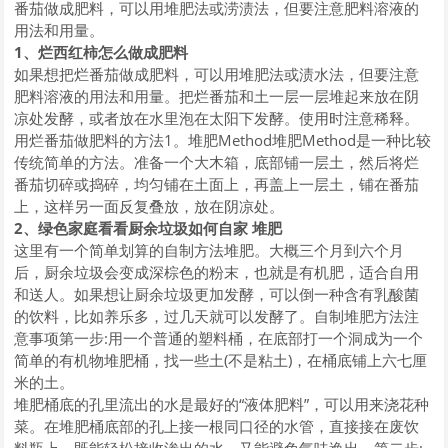
番茄做成肥料，可以用堆肥法或涝渍法，但要注意肥料溶液的
用法和用量。
1、烂西红柿怎么做成肥料
如果想把烂番茄做成肥料，可以用堆肥法或渍水法，但要注意
肥料溶液的用法和用量。把烂番茄和土一层一层堆起来放在阴
凉处发酵，或者放在水里泡在太阳下发酵。使用时注意稀释。
用烂番茄做肥料的方法1。堆肥Method堆肥Method是一种比较
传统简单的方法。准备一个大木箱，底部铺一层土，然后将烂
番茄切碎或捣碎，均匀铺在土面上，再盖上一层土，铺在番茄
上，这样另一面反复叠放，放在阴凉处。
2、绿色家庭看看厨余垃圾如何自家 堆肥
这里有一个简单划算的自制方法堆肥。大概三个月到六个月
后，厨余垃圾会变成深棕色的粉末，也就是有机肥，适合自用
和送人。如果想让厨余垃圾更加发酵，可以倒一种含有乳酸菌
的饮料，比如养乐多，过几天就可以发酵了。自制堆肥方法注
意事项第一步:用一个普通的塑料桶，在底部打一个洞成为一个
简单的有机物堆肥桶，找一些土(不是粘土)，在桶底铺上六七厘
米的土。
堆肥桶底的孔里流出的水是最好的“液体肥料”，可以用来浇花种
菜。在堆肥桶底部的孔上接一根同口径的水管，直接接在废饮