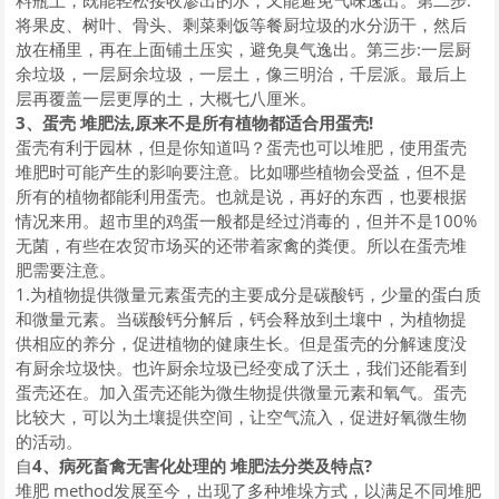
料瓶上，既能轻松接收渗出的水，又能避免气味逸出。第二步:
将果皮、树叶、骨头、剩菜剩饭等餐厨垃圾的水分沥干，然后
放在桶里，再在上面铺土压实，避免臭气逸出。第三步:一层厨
余垃圾，一层厨余垃圾，一层土，像三明治，千层派。最后上
层再覆盖一层更厚的土，大概七八厘米。
3、蛋壳 堆肥法,原来不是所有植物都适合用蛋壳!
蛋壳有利于园林，但是你知道吗？蛋壳也可以堆肥，使用蛋壳
堆肥时可能产生的影响要注意。比如哪些植物会受益，但不是
所有的植物都能利用蛋壳。也就是说，再好的东西，也要根据
情况来用。超市里的鸡蛋一般都是经过消毒的，但并不是100%
无菌，有些在农贸市场买的还带着家禽的粪便。所以在蛋壳堆
肥需要注意。
1.为植物提供微量元素蛋壳的主要成分是碳酸钙，少量的蛋白质
和微量元素。当碳酸钙分解后，钙会释放到土壤中，为植物提
供相应的养分，促进植物的健康生长。但是蛋壳的分解速度没
有厨余垃圾快。也许厨余垃圾已经变成了沃土，我们还能看到
蛋壳还在。加入蛋壳还能为微生物提供微量元素和氧气。蛋壳
比较大，可以为土壤提供空间，让空气流入，促进好氧微生物
的活动。
自
4、病死畜禽无害化处理的 堆肥法分类及特点?
堆肥 method发展至今，出现了多种堆垛方式，以满足不同堆肥