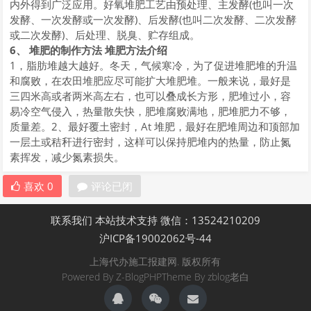
内外得到广泛应用。好氧堆肥工艺由预处理、主发酵(也叫一次
发酵、一次发酵或一次发酵)、后发酵(也叫二次发酵、二次发酵
或二次发酵)、后处理、脱臭、贮存组成。
6、 堆肥的制作方法 堆肥方法介绍
1，脂肪堆越大越好。冬天，气候寒冷，为了促进堆肥堆的升温
和腐败，在农田堆肥应尽可能扩大堆肥堆。一般来说，最好是
三四米高或者两米高左右，也可以叠成长方形，肥堆过小，容
易冷空气侵入，热量散失快，肥堆腐败满地，肥堆肥力不够，
质量差。2、最好覆土密封，At 堆肥，最好在肥堆周边和顶部加
一层土或秸秆进行密封，这样可以保持肥堆内的热量，防止氮
素挥发，减少氮素损失。
喜欢
0
评论已闭
联系我们
本站技术支持
微信：13524210209
沪ICP备19002062号-44
上海代办施工报建网. 版权所有
Powered By
Z-BlogPHP
Theme By
zblog老白