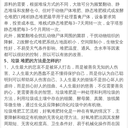
原料的需要，根据堆垛方式的不同，大致可分为频繁翻动、静
态堆垛和发酵仓-0。但对于动物尸体堆肥、静态堆肥模式或发酵
仓堆肥(1)堆积静态堆肥最早用于处理畜禽尸体，设备要求简
单，投资成本低。堆栈式静态堆肥每3~7天周转一次，金字塔形
静态堆肥每3~5个月周转一次。
此外，频繁翻堆会扰乱动物尸体周围的菌群，干扰动物组织的
降解。2)发酵仓式堆肥系统占地面积小，空间限制小，生物安全
性好，不易受天气条件影响。堆肥温度、通风、含水率等因素
都可以很好的控制，所以可以有效的改善。
5、垃圾 堆肥的方法是怎样的?
1。人生最大的悲哀不是被坏人打击，而是被善良无知的人伤
害。2.人生最大的愚蠢不是不懂得保护自己，而是你认为自己聪
明到可以帮助坏人伤害自己。3.人生最大的烦恼不是担心坏人的
虐待，而是担心好人的扭曲。4.人生最好的慈善，不仅需要善良
的心，更需要善良的智慧。垃圾堆肥是一种处理和利用垃圾的
方法，利用垃圾或土壤中存在的细菌、酵母菌、真菌、放线菌
等微生物，通过生化反应降解(消化)垃圾中的有机物。
垃圾堆肥工艺流程，好氧堆肥转化是一种在有氧的情况下，主
要降解和稳定有机物的无害化处理方法。好氧堆肥法因其发酵
周期短、无害化程度高、卫生条件好、易于机械化操作而在国