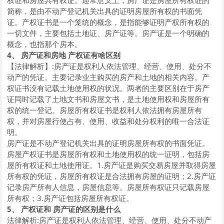
权证和房屋共有权证。通常意义上，房产证是房屋所有权证的
简称，是由不动产登记机关出具的证明房屋所有权的书面凭
证。产权证书是一个笼统的概念，是指能够证明产权所有权的
一切文件，主要包括土地证、房产证等。房产证是一个明确的
概念，也指那个房本。
4、 房产证和房地 产权证有啥区别
【法律解析】:房产证是权利人依法管理、经营、使用、处分不
动产的凭证。主要记录业主购买的房产和土地的相关内容。产
权证书没有记载土地使用权的状况。两者的主要区别在于房产
证同时记载了土地文书和房屋文书，是土地使用权和房屋所有
权的统一登记。房屋所有权证书是权利人依法拥有房屋所有
权，并对房屋行使占有、使用、收益和处分权利的唯一合法证
明。
房产证是不动产登记机关出具的证明房屋所有权的书面凭证。
房屋产权证书是房屋所有权和土地使用权的统一证明，包括房
屋所有权证和土地使用证。1.房产证是购买交易房屋并取得房屋
所有权的凭证，房屋所有权证是合法拥有房屋的证明；2.房产证
记录房产所有人信息，房屋信息等。房屋所有权证只记载房屋
所有权；3.房产证包括房屋所有权证。
5、 产权证和 房产证的区别是什么
法律解析:房产证是权利人依法管理、经营、使用、处分不动产