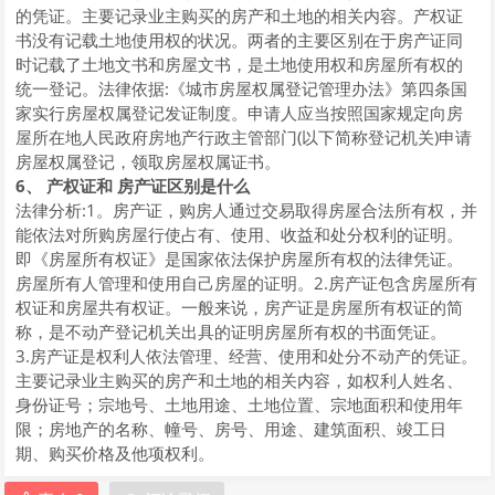
的凭证。主要记录业主购买的房产和土地的相关内容。产权证
书没有记载土地使用权的状况。两者的主要区别在于房产证同
时记载了土地文书和房屋文书，是土地使用权和房屋所有权的
统一登记。法律依据:《城市房屋权属登记管理办法》第四条国
家实行房屋权属登记发证制度。申请人应当按照国家规定向房
屋所在地人民政府房地产行政主管部门(以下简称登记机关)申请
房屋权属登记，领取房屋权属证书。
6、 产权证和 房产证区别是什么
法律分析:1。房产证，购房人通过交易取得房屋合法所有权，并
能依法对所购房屋行使占有、使用、收益和处分权利的证明。
即《房屋所有权证》是国家依法保护房屋所有权的法律凭证。
房屋所有人管理和使用自己房屋的证明。2.房产证包含房屋所有
权证和房屋共有权证。一般来说，房产证是房屋所有权证的简
称，是不动产登记机关出具的证明房屋所有权的书面凭证。
3.房产证是权利人依法管理、经营、使用和处分不动产的凭证。
主要记录业主购买的房产和土地的相关内容，如权利人姓名、
身份证号；宗地号、土地用途、土地位置、宗地面积和使用年
限；房地产的名称、幢号、房号、用途、建筑面积、竣工日
期、购买价格及他项权利。