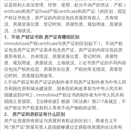
证是权利人依法管理、经营、使用、处分不动产的凭证，产权 c
ertificate和房产证fixed产权certificate和房产证: 1的区别，固定
产权证书包含，房产证的内容仅包括房屋所有权人、共有情
况、房屋坐落位置、登记时间、房屋性质、规划用途、房屋状
况、土地状况。
1、不动 产权证书和 房产证有哪些区别
immobilized产权certificate与房产证的区别如下:1。不动产权
证包含房产证房产证基本包含房产证。房产证的内容仅包括房
屋所有权人、共有情况、房屋坐落位置、登记时间、房屋性
质、规划用途、房屋状况、土地状况。2.证书房产证的不同内容
仅包括产权的信息、房屋所在位置、产权的常见情况、房屋登
记时间、房屋规划用途等。
3.不动产权证和房产证证的制作者不同房产证制作者为中华人民
共和国住房和城乡建设部，国务院机构改革前为中华人民共和
国建设部(PRC)；immobiled产权证书的制作者为中华人民共和
国国土资源部。【法律依据】根据《民法典》第217条规定，不
动产权证书产权是权利人享有不动产物权的证明。
2、 房产证和房权证有什么区别
房产证房屋所有权证与房屋所有权证的区别:1。两者含义不
同:“房产证”房屋买受人是指能够通过交易取得房屋的合法所有