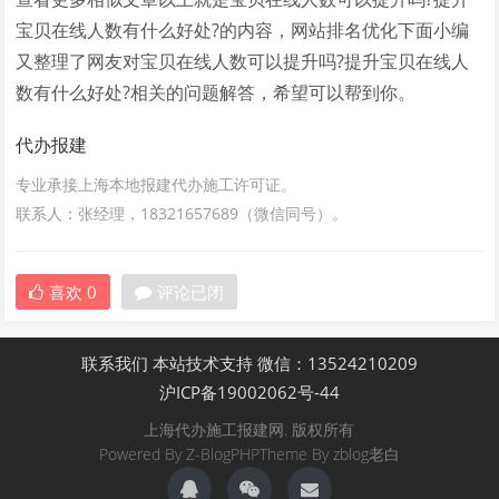
宝贝在线人数有什么好处?的内容，网站排名优化下面小编
又整理了网友对宝贝在线人数可以提升吗?提升宝贝在线人
数有什么好处?相关的问题解答，希望可以帮到你。
代办报建
专业承接上海本地报建代办施工许可证。
联系人：张经理，18321657689（微信同号）。
喜欢
0
评论已闭
联系我们
本站技术支持
微信：13524210209
沪ICP备19002062号-44
上海代办施工报建网. 版权所有
Powered By
Z-BlogPHP
Theme By
zblog老白