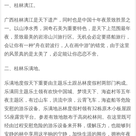
一、桂林漓江。
广西桂林漓江是天下遗产，同时也是中国十年夜景致胜景之
一。以山净水秀，洞奇石美为重要特色，是天下上范围最年
夜，景致最美的岩溶山川旅行区。无机会必定要搭船旅行，
会让你有一种“舟在碧波行，人在画中游”的错觉，由于这里
的风景真的是太美了，必定能让你恋恋不舍。
二、桂林乐满地。
乐满地度假天下重要由主题乐土跟丛林度假村两部门构成。
乐满田主题乐土领有欢快中国城、梦境天下、海盗村等五年
夜主题区，有过山车，洪流中浪，云霄飞车，海盗船等危险
安慰的游乐设备。乐满地丛林度假村领有32栋原木小板屋跟
55座露营平台。参差有致地散布于高岗松林间。在这里既可
经由过程安慰危险的游乐设备来开释，缓解压力，也能够到
安静的林中享用这半晌的宁静，加快生涯的脚步，拥抱年夜