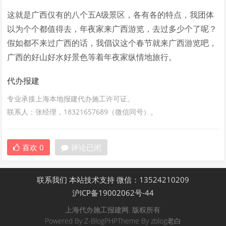
这就是广西仅有的八个五A级景区，各有各的特点，我团体
以为个个都值得去，年夜家来广西游览，去过多少个了呢？
假如都不来过广西的话，我倡议这个春节就来广西游览吧，
广西的好山好水好景色等着年夜家纵情地旅行。
代办报建
专业承接上海本地报建代办施工许可证。
联系人：张经理，18321657689（微信同号）。
喜欢
0
评论已闭
联系我们
本站技术支持
微信：13524210209
沪ICP备19002062号-44
上海代办施工报建网. 版权所有
Powered By
Z-BlogPHP
Theme By
zblog老白