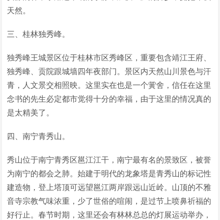
天然。
三、桂林独秀峰。
独秀峰王城景区位于桂林市区秀峰区，重要包含靖江王府、
独秀峰、贡院跟城墙四年夜部门。景区内天然山川景色与汗
青，人文景交相照映。这里实在也是一个黉舍，信任在这里
念书的先生必定都市觉得十分的幸福，由于这里的情况真的
是太精美了。
四、南宁青秀山。
秀山位于南宁青秀区邕江江干，南宁最有名的景致区，被誉
为南宁的都会之肺。始建于明代的龙象塔是青秀山的标记性
建造物，登上塔顶可远望邕江两岸跟远山近岭。山顶的不雅
音寺宗教气味浓重，少了世俗的喧闹，是过节上喷鼻祈福的
好行止。春节时期，这里还会有林林总总的灯展运动举办，