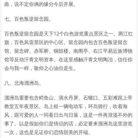
曲，说不定你俩的缘分今后开展。
七、百色叛逆留念园。
百色叛逆留念园是天下12个白色游览重点景区之一。两江红
旗，百色风雷景区的中心区。留念园内包含百色叛逆留念
馆、留念碑、赤军桥、铜鼓楼、南阁亭、右江平易近族博物
馆等反动汗青文明资本。在这里感触汗青文明陶冶，信任你
会与我一样，敬仰之心油但是生。
八、北海涠洲岛。
涠洲岛重要包含鳄鱼山、滴水丹屏、石螺口、五彩滩跟上帝
教堂五年夜景区。岛上租一辆电动车，环岛骑行，吹着海
风，跟可爱的人一同看日出与日落，这是一件再浪漫不外的
事了。以是假如你们是情侣的话，必定要来涠洲岛这里游览
一次，这也是见证你们恋情甜美的开端。