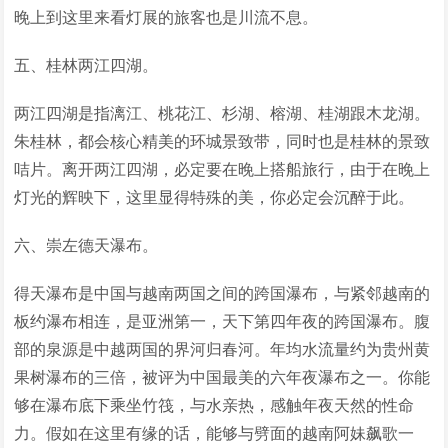
晚上到这里来看灯展的旅客也是川流不息。
五、桂林两江四湖。
两江四湖是指漓江、桃花江、杉湖、榕湖、桂湖跟木龙湖。
朱桂林，都会核心精美的环城景致带，同时也是桂林的景致
咭片。离开两江四湖，必定要在晚上搭船旅行，由于在晚上
灯光的辉映下，这里显得特殊的美，你必定会沉醉于此。
六、崇左德天瀑布。
得天瀑布是中国与越南两国之间的跨国瀑布，与紧邻越南的
板约瀑布相连，是亚洲第一，天下第四年夜的跨国瀑布。腹
部的泉源是中越两国的界河归春河。年均水流量约为贵州黄
果树瀑布的三倍，被评为中国最美的六年夜瀑布之一。你能
够在瀑布底下乘坐竹筏，与水亲热，感触年夜天然的性命
力。假如在这里有缘的话，能够与劈面的越南阿妹飙歌一