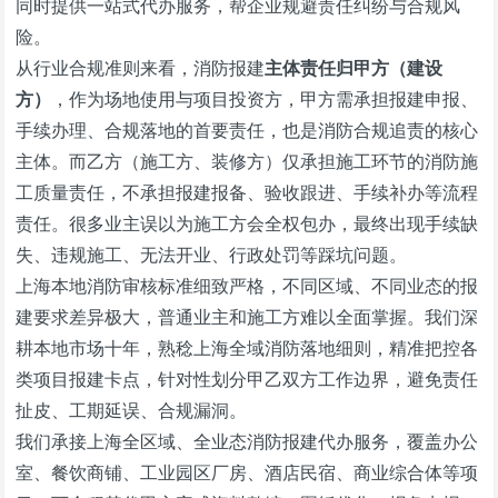
同时提供一站式代办服务，帮企业规避责任纠纷与合规风
险。
从行业合规准则来看，消防报建
主体责任归甲方（建设
方）
，作为场地使用与项目投资方，甲方需承担报建申报、
手续办理、合规落地的首要责任，也是消防合规追责的核心
主体。而乙方（施工方、装修方）仅承担施工环节的消防施
工质量责任，不承担报建报备、验收跟进、手续补办等流程
责任。很多业主误以为施工方会全权包办，最终出现手续缺
失、违规施工、无法开业、行政处罚等踩坑问题。
上海本地消防审核标准细致严格，不同区域、不同业态的报
建要求差异极大，普通业主和施工方难以全面掌握。我们深
耕本地市场十年，熟稔上海全域消防落地细则，精准把控各
类项目报建卡点，针对性划分甲乙双方工作边界，避免责任
扯皮、工期延误、合规漏洞。
我们承接上海全区域、全业态消防报建代办服务，覆盖办公
室、餐饮商铺、工业园区厂房、酒店民宿、商业综合体等项