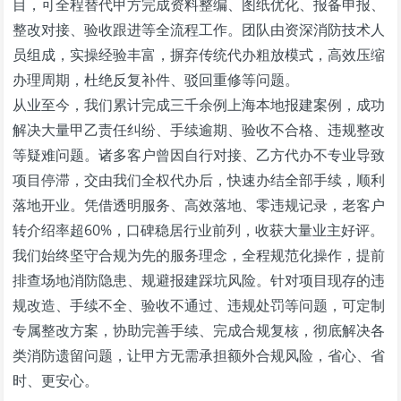
目，可全程替代甲方完成资料整编、图纸优化、报备申报、
整改对接、验收跟进等全流程工作。团队由资深消防技术人
员组成，实操经验丰富，摒弃传统代办粗放模式，高效压缩
办理周期，杜绝反复补件、驳回重修等问题。
从业至今，我们累计完成三千余例上海本地报建案例，成功
解决大量甲乙责任纠纷、手续逾期、验收不合格、违规整改
等疑难问题。诸多客户曾因自行对接、乙方代办不专业导致
项目停滞，交由我们全权代办后，快速办结全部手续，顺利
落地开业。凭借透明服务、高效落地、零违规记录，老客户
转介绍率超60%，口碑稳居行业前列，收获大量业主好评。
我们始终坚守合规为先的服务理念，全程规范化操作，提前
排查场地消防隐患、规避报建踩坑风险。针对项目现存的违
规改造、手续不全、验收不通过、违规处罚等问题，可定制
专属整改方案，协助完善手续、完成合规复核，彻底解决各
类消防遗留问题，让甲方无需承担额外合规风险，省心、省
时、更安心。