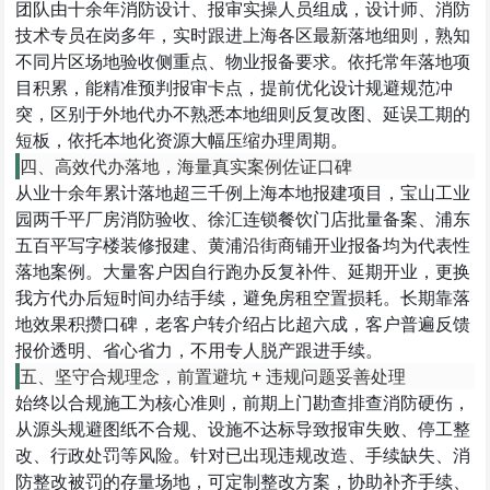
团队由十余年消防设计、报审实操人员组成，设计师、消防
技术专员在岗多年，实时跟进上海各区最新落地细则，熟知
不同片区场地验收侧重点、物业报备要求。依托常年落地项
目积累，能精准预判报审卡点，提前优化设计规避规范冲
突，区别于外地代办不熟悉本地细则反复改图、延误工期的
短板，依托本地化资源大幅压缩办理周期。
四、高效代办落地，海量真实案例佐证口碑
从业十余年累计落地超三千例上海本地报建项目，宝山工业
园两千平厂房消防验收、徐汇连锁餐饮门店批量备案、浦东
五百平写字楼装修报建、黄浦沿街商铺开业报备均为代表性
落地案例。大量客户因自行跑办反复补件、延期开业，更换
我方代办后短时间办结手续，避免房租空置损耗。长期靠落
地效果积攒口碑，老客户转介绍占比超六成，客户普遍反馈
报价透明、省心省力，不用专人脱产跟进手续。
五、坚守合规理念，前置避坑 + 违规问题妥善处理
始终以合规施工为核心准则，前期上门勘查排查消防硬伤，
从源头规避图纸不合规、设施不达标导致报审失败、停工整
改、行政处罚等风险。针对已出现违规改造、手续缺失、消
防整改被罚的存量场地，可定制整改方案，协助补齐手续、