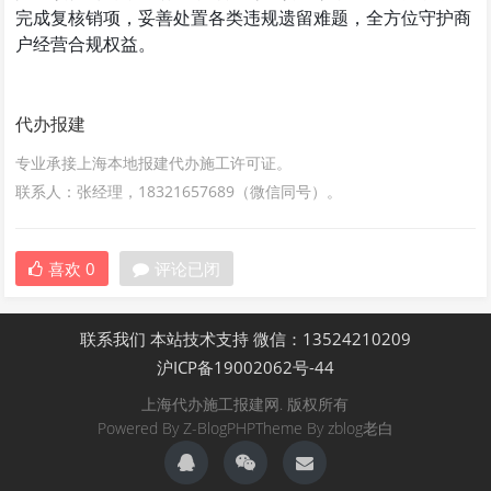
完成复核销项，妥善处置各类违规遗留难题，全方位守护商
户经营合规权益。
代办报建
专业承接上海本地报建代办施工许可证。
联系人：张经理，18321657689（微信同号）。
喜欢
0
评论已闭
联系我们
本站技术支持
微信：13524210209
沪ICP备19002062号-44
上海代办施工报建网. 版权所有
Powered By
Z-BlogPHP
Theme By
zblog老白