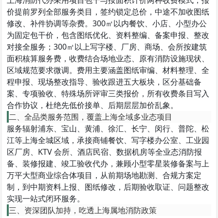
上海消防代办采用
项目包干与按面积计价两种收费模式
，报
价提前罗列全部服务类目，签约锁定总价，中途不加收图纸
修改、补件协调等杂费。300㎡以内餐饮、小店、小型办公
为固定包干价，包含图纸优化、资料整编、备案申报、整改
对接全服务；300㎡以上写字楼、厂房、商场、会所按建筑
面积核算服务费，收费结合场地业态、原有消防设施现状、
区域规范要求微调。费用主要涵盖图纸审编、材料整理、全
程申报、现场整改指导、验收跟进五大板块，区分基础备
案、专项验收、特殊场所评审三类报价，所有收费条目写入
合作协议，杜绝先低价接单、后期层层加价乱象。
二、全品类服务范围，覆盖上海全域多业态项目
服务辐射浦东、宝山、黄浦、徐汇、长宁、闵行、普陀、松
江等上海全城区域，承接商铺餐饮、写字楼办公室、工业园
区厂房、KTV 会所、酒店民宿、数据机房等全业态消防报
备、装修报建、竣工验收代办，兼顾小型零星装修备案与上
万平大型商业综合体项目，从前期场地勘测、合规方案定
制，到中期资料上报、图纸修改，后期验收取证、问题整改
实现一站式闭环服务。
三、资深团队加持，吃透上海属地消防政策