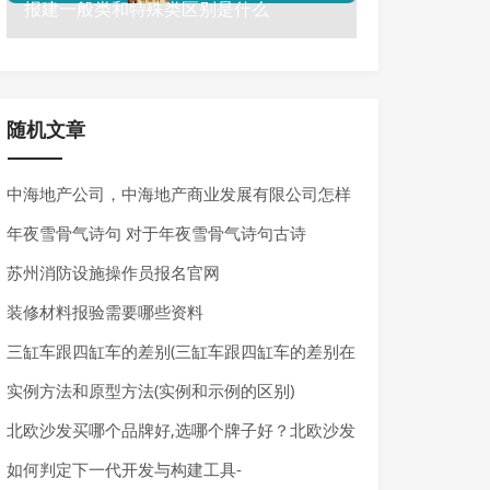
报建一般类和特殊类区别是什么
随机文章
中海地产公司，中海地产商业发展有限公司怎样
样
年夜雪骨气诗句 对于年夜雪骨气诗句古诗
苏州消防设施操作员报名官网
装修材料报验需要哪些资料
三缸车跟四缸车的差别(三缸车跟四缸车的差别在
那里)
实例方法和原型方法(实例和示例的区别)
北欧沙发买哪个品牌好,选哪个牌子好？北欧沙发
潮流推荐
如何判定下一代开发与构建工具-