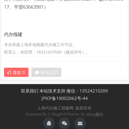
17、平望63663901）
代办报建
专业承接上海本地报建代办施工许可证。
联系人：张经理，18321657689（微信同号）。
喜欢
0
评论已闭
联系我们
本站技术支持
微信：13524210209
沪ICP备19002062号-44
上海代办施工报建网. 版权所有
Powered By
Z-BlogPHP
Theme By
zblog老白