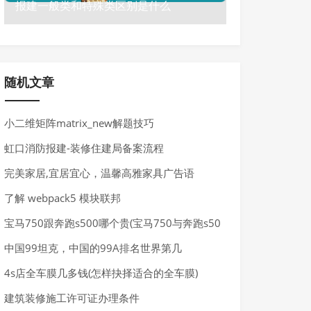
报建一般类和特殊类区别是什么
随机文章
小二维矩阵matrix_new解题技巧
虹口消防报建-装修住建局备案流程
完美家居,宜居宜心，温馨高雅家具广告语
了解 webpack5 模块联邦
宝马750跟奔跑s500哪个贵(宝马750与奔跑s50
0)
中国99坦克，中国的99A排名世界第几
4s店全车膜几多钱(怎样抉择适合的全车膜)
建筑装修施工许可证办理条件