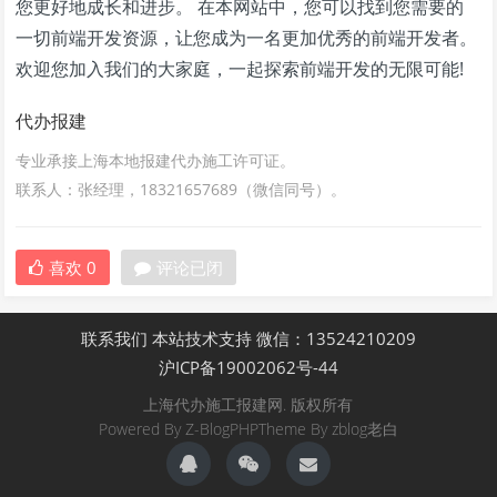
您更好地成长和进步。 在本网站中，您可以找到您需要的
一切前端开发资源，让您成为一名更加优秀的前端开发者。
欢迎您加入我们的大家庭，一起探索前端开发的无限可能!
代办报建
专业承接上海本地报建代办施工许可证。
联系人：张经理，18321657689（微信同号）。
喜欢
0
评论已闭
联系我们
本站技术支持
微信：13524210209
沪ICP备19002062号-44
上海代办施工报建网. 版权所有
Powered By
Z-BlogPHP
Theme By
zblog老白